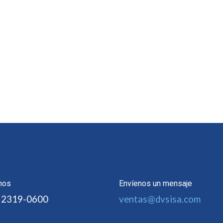
nos
Envíenos un mensaje
 2319-0600
ventas@dvsisa.com