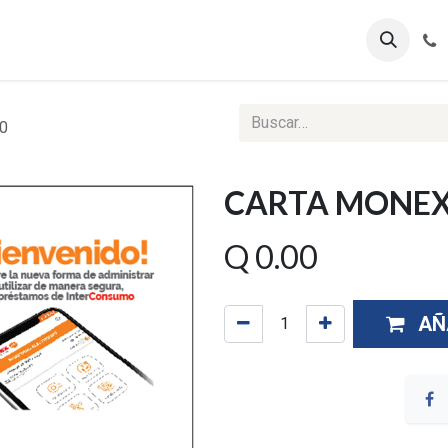
ontáctenos
Ventas Corporativas
Reportes Web
0
CARTA MONEX
Q
0.00
AÑ