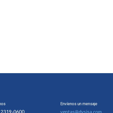
nos
Envíenos un mensaje
 2319-0600
ventas@dvsisa.com