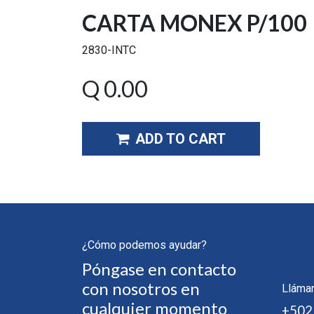
CARTA MONEX P/100
2830-INTC
Q
0.00
ADD TO CART
¿Cómo podemos ayudar?
Póngase en contacto
con nosotros en
Lláma
cualquier momento
+502