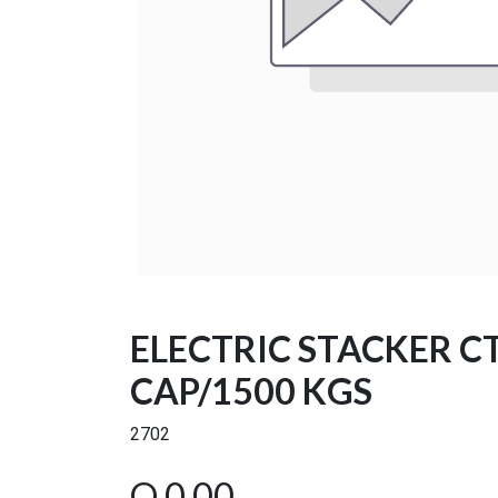
ELECTRIC STACKER C
CAP/1500 KGS
2702
Q
0.00