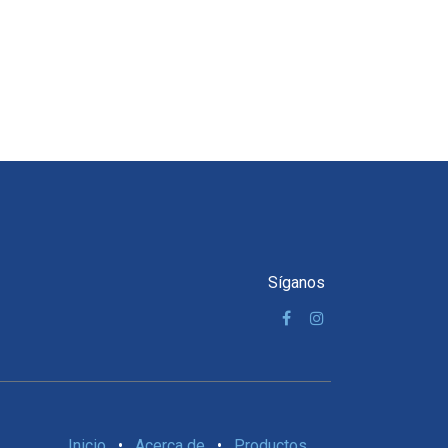
Síganos
Inicio
•
Acerca de
•
Productos