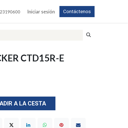
Iniciar sesión
Contáctenos
23190600
CKER CTD15R-E
ADIR A LA CESTA