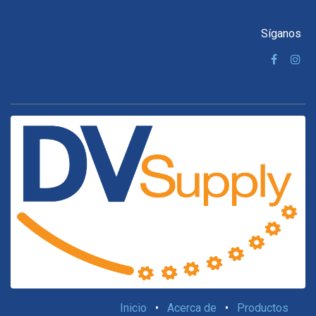
Síganos
Inicio
•
Acerca de
•
Productos