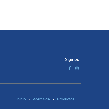
Síganos
Inicio
•
Acerca de
•
Productos