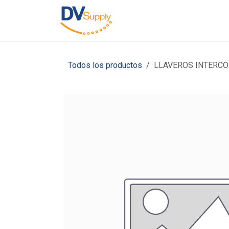
Ir al contenido
Inicio
Nosotros
C
Todos los productos
LLAVEROS INTERC