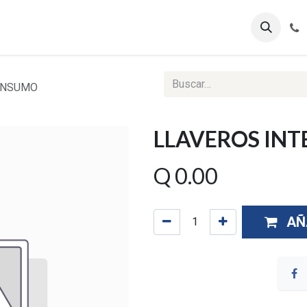
ontáctenos
Ventas Corporativas
Reportes Web
ONSUMO
LLAVEROS IN
Q
0.00
AÑ