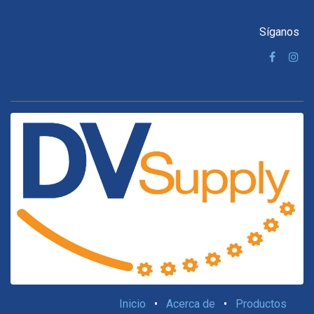
Síganos
Inicio
•
Acerca de
•
Productos