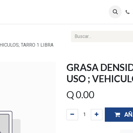
ontáctenos
Ventas Corporativas
Reportes Web
HICULOS; TARRO 1 LIBRA
GRASA DENSID
USO ; VEHICUL
Q
0.00
AÑ