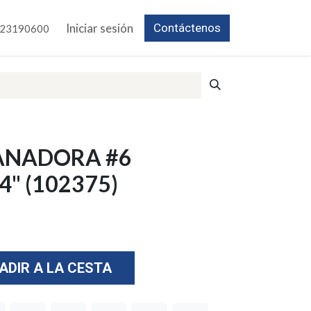
Iniciar sesión
Contáctenos
23190600
ANADORA #6
" (102375)
ADIR A LA CESTA