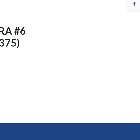
RA #6
375)