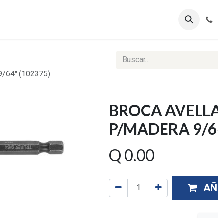
ontáctenos
Ventas Corporativas
Reportes Web
64" (102375)
BROCA AVELL
P/MADERA 9/64
Q
0.00
AÑ