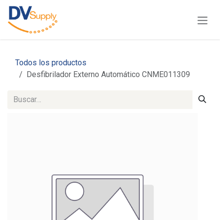
Ir al contenido
Todos los productos
Desfibrilador Externo Automático CNME011309