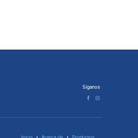
Síganos
Inicio
•
Acerca de
•
Productos