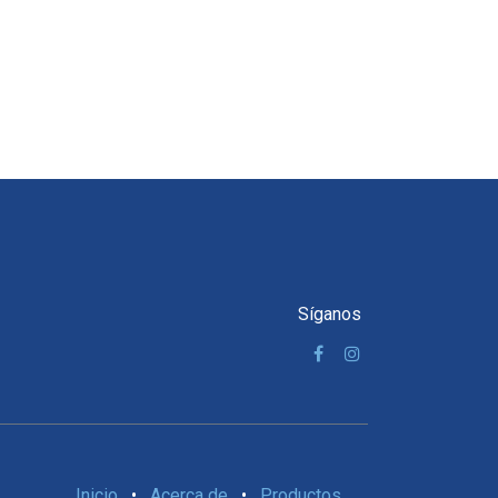
Síganos
Inicio
•
Acerca de
•
Productos