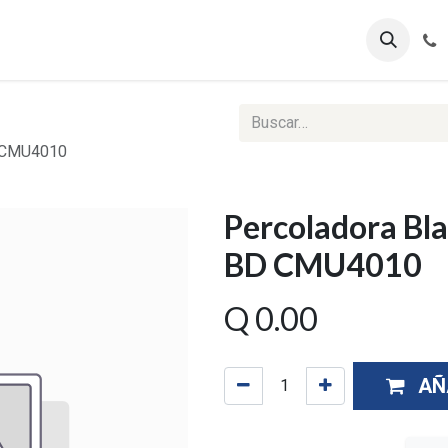
ontáctenos
Ventas Corporativas
Reportes Web
D CMU4010
Percoladora Bla
BD CMU4010
Q
0.00
AÑ