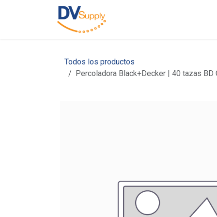
Ir al contenido
Inicio
Nosotros
C
Todos los productos
Percoladora Black+Decker | 40 tazas B