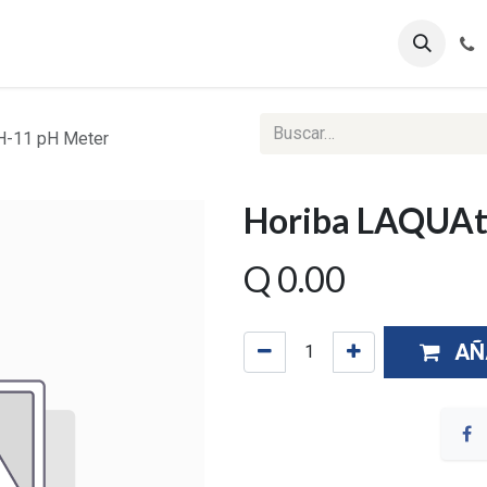
ontáctenos
Ventas Corporativas
Reportes Web
H-11 pH Meter
Horiba LAQUAt
Q
0.00
AÑ