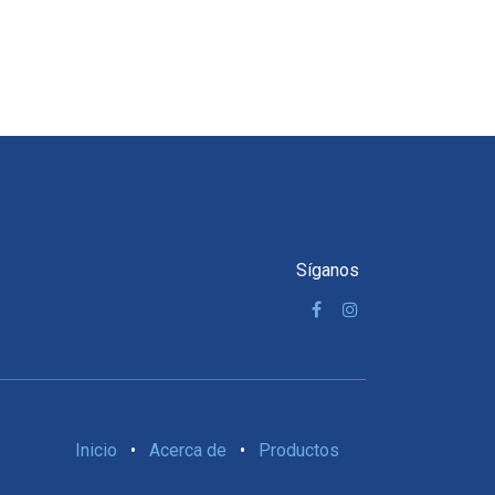
Síganos
Inicio
•
Acerca de
•
Productos