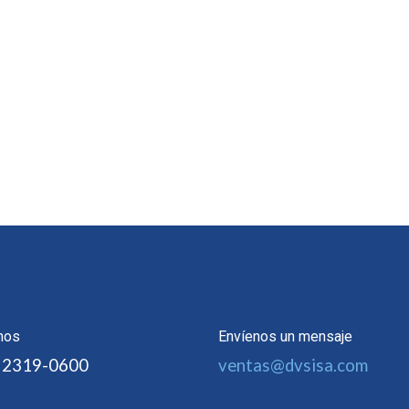
nos
Envíenos un mensaje
 2319-0600
ventas@dvsisa.com