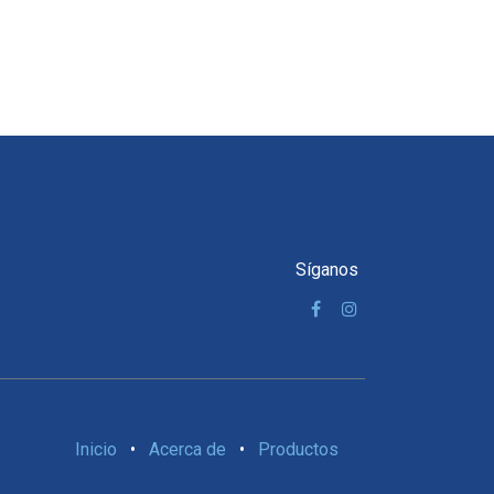
Síganos
Inicio
•
Acerca de
•
Productos