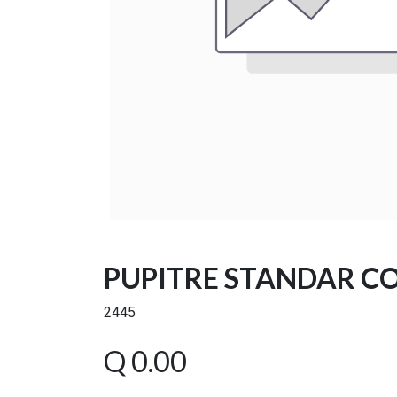
PUPITRE STANDAR C
2445
Q
0.00