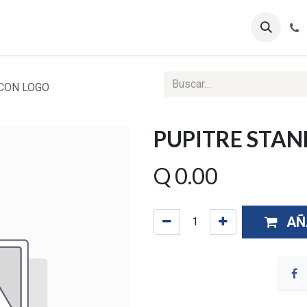
ontáctenos
Ventas Corporativas
Reportes Web
CON LOGO
PUPITRE STA
Q
0.00
AÑ