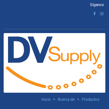
Síganos
Inicio
•
Acerca de
•
Productos