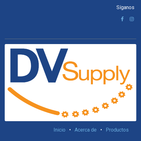
Síganos
Inicio
•
Acerca de
•
Productos