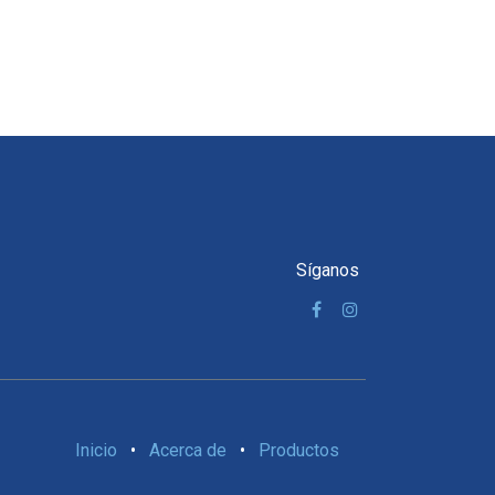
Síganos
Inicio
•
Acerca de
•
Productos