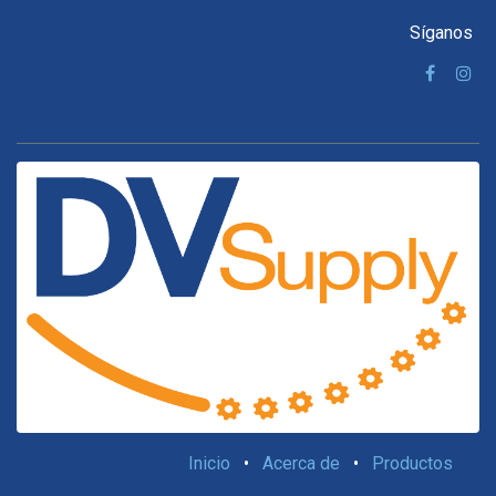
Síganos
Inicio
•
Acerca de
•
Productos