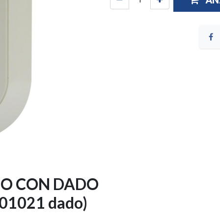
AÑ
INO CON DADO
01021 dado)