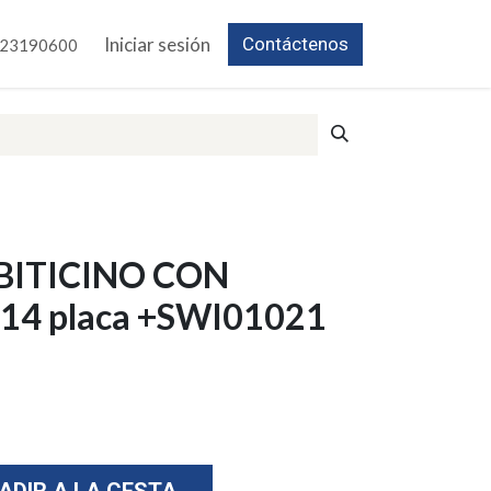
Iniciar sesión
Contáctenos
23190600
 BITICINO CON
14 placa +SWI01021