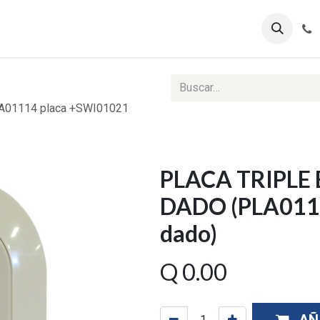
ontáctenos
Ventas Corporativas
Reportes Web
A01114 placa +SWI01021
PLACA TRIPLE
DADO (PLA011
dado)
Q
0.00