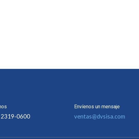
nos
Envíenos un mensaje
 2319-0600
ventas@dvsisa.com