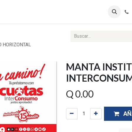
ontáctenos
Ventas Corporativas
Reportes Web
O HORIZONTAL
MANTA INSTI
INTERCONSUM
Q
0.00
AÑ