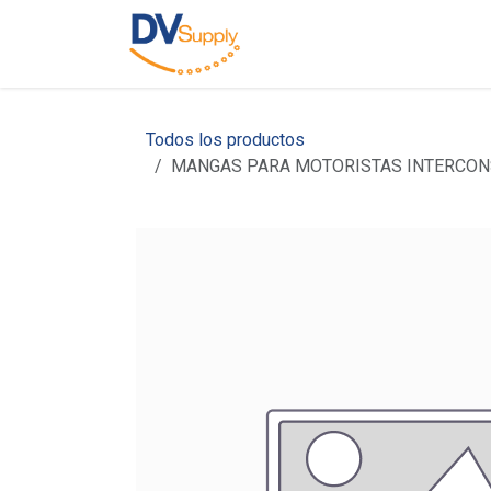
Ir al contenido
Inicio
Nosotros
C
Todos los productos
MANGAS PARA MOTORISTAS INTERCO