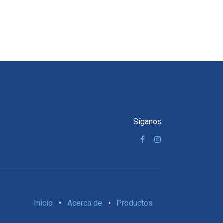
Síganos
Inicio
•
Acerca de
•
Productos