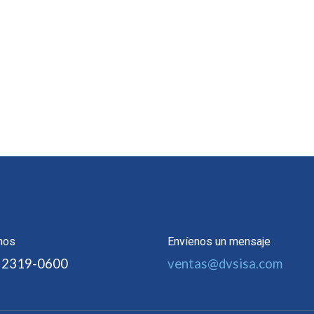
nos
Envíenos un mensaje
 2319-0600
ventas@dvsisa.com