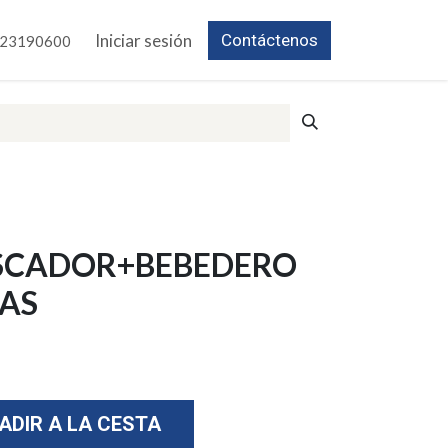
Iniciar sesión
Contáctenos
23190600
SCADOR+BEBEDERO
AS
ADIR A LA CESTA