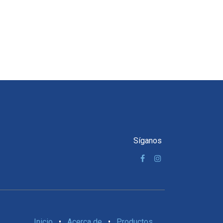
Síganos
Inicio
•
Acerca de
•
Productos