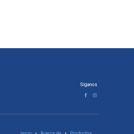
Síganos
Inicio
•
Acerca de
•
Productos