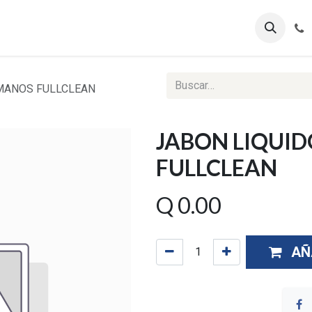
ontáctenos
Ventas Corporativas
Reportes Web
MANOS FULLCLEAN
JABON LIQUI
FULLCLEAN
Q
0.00
AÑ