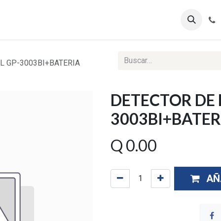
ontáctenos
Ventas Corporativas
Reportes Web
L GP-3003BI+BATERIA
DETECTOR DE 
3003BI+BATER
Q
0.00
AÑ