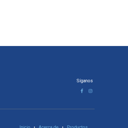
Síganos
Inicio
•
Acerca de
•
Productos