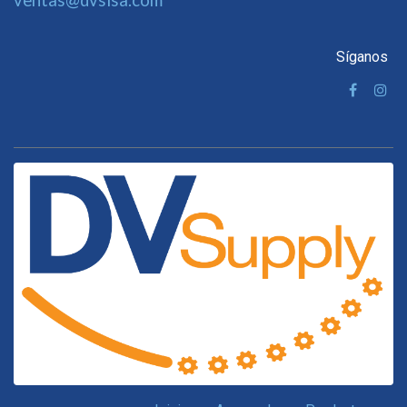
ventas@dvsisa.com
Síganos