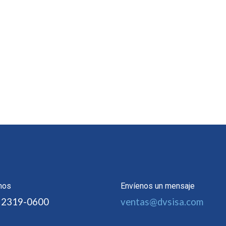
nos
Envíenos un mensaje
 2319-0600
ventas@dvsisa.com