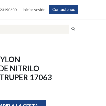
Iniciar sesión
Contáctenos
23190600
NYLON
DE NITRILO
 TRUPER 17063