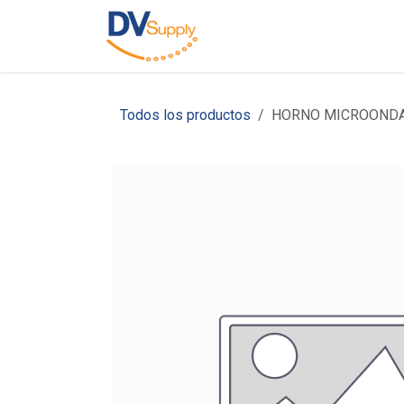
Ir al contenido
Inicio
Nosotros
C
Todos los productos
HORNO MICROONDAS