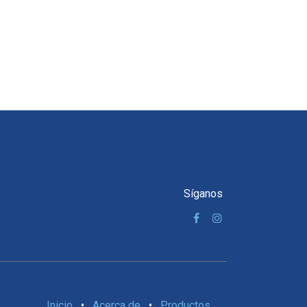
Síganos
Inicio
•
Acerca de
•
Productos